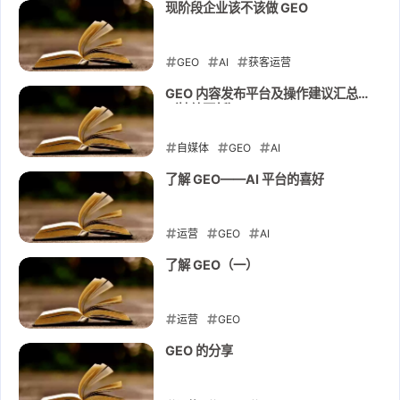
现阶段企业该不该做 GEO
GEO
AI
获客运营
2025-08-28
GEO 内容发布平台及操作建议汇总
（持续更新）
自媒体
GEO
AI
2025-08-25
了解 GEO——AI 平台的喜好
运营
GEO
AI
2025-08-21
了解 GEO（一）
运营
GEO
2025-08-20
GEO 的分享