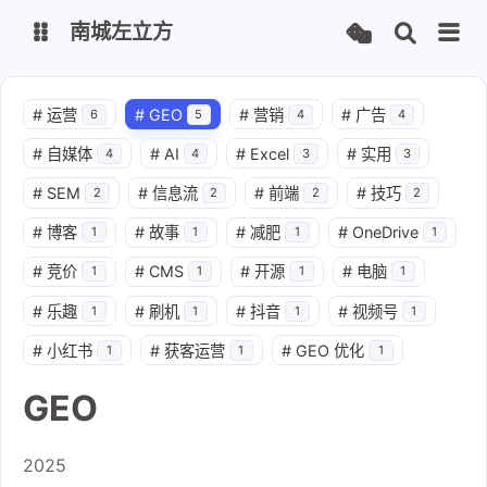
南城左立方
Copyright
#
运营
#
GEO
#
营销
#
广告
6
5
4
4
#
自媒体
#
AI
#
Excel
#
实用
4
4
3
3
Markdown
#
SEM
#
信息流
#
前端
#
技巧
2
2
2
2
#
博客
#
故事
#
减肥
#
OneDrive
1
1
1
1
#
竞价
#
CMS
#
开源
#
电脑
1
1
1
1
#
乐趣
#
刷机
#
抖音
#
视频号
1
1
1
1
#
小红书
#
获客运营
#
GEO 优化
1
1
1
GEO
2025