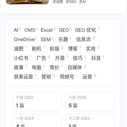
运营
GEO
AI
2025-08-15
4
1
3
5
1
AI
CMS
Excel
GEO
GEO 优化
1
2
1
2
OneDrive
SEM
乐趣
信息流
1
1
2
1
3
减肥
刷机
前端
博客
实用
1
4
1
2
1
小红书
广告
开源
技巧
抖音
1
1
1
4
故事
电脑
竞价
自媒体
1
4
1
6
获客运营
营销
视频号
运营
十月 2025
八月 2025
1
5
篇
篇
一月 2024
十二月 2023
4
1
篇
篇